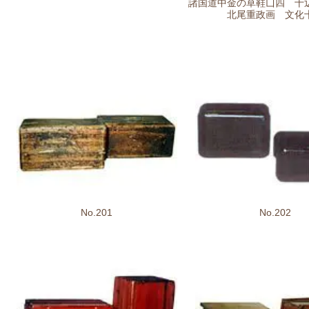
諸国道中金の草鞋凵四 十
北尾重政画 文化
No.201
No.202