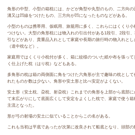
角形の中型、小型の箱枕には、かどが角型や丸型のもの、二方向の
溝又は凹線をつけたもの、三方向が凹になったものなどがある。
小型のものは携帯用、仮眠用、旅籠用に多く、これらにはくくり小
つけない。大型の角形枕には物入れの引出付がある1段引、2段引、
引などがあり、貴重品入れとして家庭や長期の旅行時の物入れとし
（道中枕など）。
家庭用ではくくり小枕付が多く、箱に紋様のついた紙や布を張って
く仕上げた枕（はり枕）などもある。
多角形の枕は箱の両側面に角をつけた六角形が主で趣味の枕として
れたものか数は少ない。角形や安土形と比べ安定がよくない。
安土形（安土枕、朶枕、射朶枕）これまでの角形を上部から底部に
て末広がりにして底面広くして安定をよくした枕で、家庭で使う箱
主流となった。
形が弓の射場の安土に似ていることからこの名がある。
これも当初は平底であったが次第に改良されて船底となり、頭部の