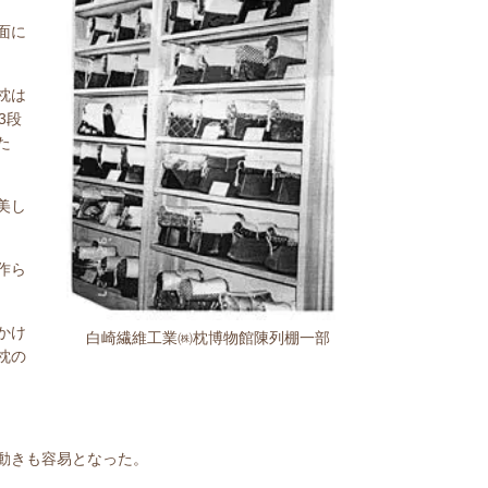
面に
枕は
3段
た
美し
作ら
かけ
白崎繊維工業㈱枕博物館陳列棚一部
枕の
動きも容易となった。