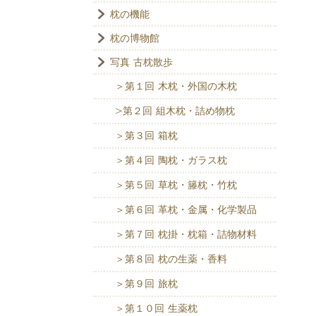
枕の機能
枕の博物館
写真 古枕散歩
＞第１回 木枕・外国の木枕
>第２回 組木枕・詰め物枕
＞第３回 箱枕
＞第４回 陶枕・ガラス枕
＞第５回 草枕・籐枕・竹枕
＞第６回 革枕・金属・化学製品
＞第７回 枕掛・枕箱・詰物材料
＞第８回 枕の生薬・香料
＞第９回 旅枕
＞第１０回 生薬枕