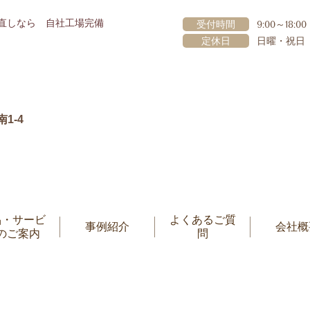
直しなら 自社工場完備
受付時間
9:00～18:00
定休日
日曜・祝日
1-4
品・サービ
よくあるご質
事例紹介
会社概
のご案内
問