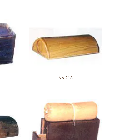
No.218