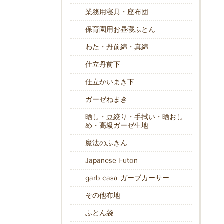
業務用寝具・座布団
保育園用お昼寝ふとん
わた・丹前綿・真綿
仕立丹前下
仕立かいまき下
ガーゼねまき
晒し・豆絞り・手拭い・晒おし
め・高級ガーゼ生地
魔法のふきん
Japanese Futon
garb casa ガーブカーサー
その他布地
ふとん袋