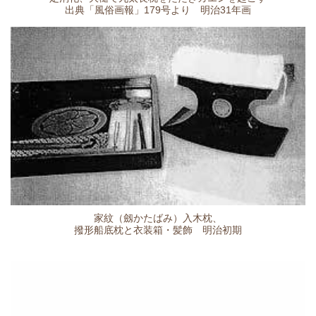
出典「風俗画報」179号より 明治31年画
家紋（劔かたばみ）入木枕、
撥形船底枕と衣装箱・髪飾 明治初期