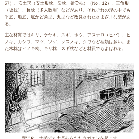
57）、安土形（安土形枕、朶枕、射朶枕）（No．12）、三角形
（坂枕）、長枕（多人数用）などがあり、それぞれの形の中でも
平底、船底、底かど角型、丸型など改良されたさまざまな型があ
る。
主な材質ではキリ、ケヤキ、スギ、ホウ、アスナロ（ヒバ）、ヒ
ノキ、カシワ、マツ、ツゲ、クスノキ、クワなど種類は多い。ま
た木枕はヒノキ枕、キリ枕、スギ枕などと材質でもよばれる。
定消化、
大槌で丸太長枕をたたきガエンを起こす