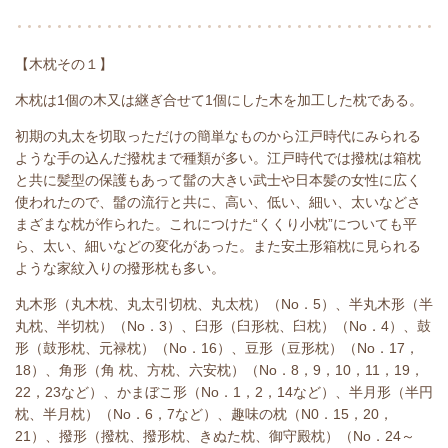
【木枕その１】
木枕は1個の木又は継ぎ合せて1個にした木を加工した枕である。
初期の丸太を切取っただけの簡単なものから江戸時代にみられる
ような手の込んだ撥枕まで種類が多い。江戸時代では撥枕は箱枕
と共に髪型の保護もあって髷の大きい武士や日本髪の女性に広く
使われたので、髷の流行と共に、高い、低い、細い、太いなどさ
まざまな枕が作られた。これにつけた“くくり小枕”についても平
ら、太い、細いなどの変化があった。また安土形箱枕に見られる
ような家紋入りの撥形枕も多い。
丸木形（丸木枕、丸太引切枕、丸太枕）（No．5）、半丸木形（半
丸枕、半切枕）（No．3）、臼形（臼形枕、臼枕）（No．4）、鼓
形（鼓形枕、元禄枕）（No．16）、豆形（豆形枕）（No．17，
18）、角形（角 枕、方枕、六安枕）（No．8，9，10，11，19，
22，23など）、かまぼこ形（No．1，2，14など）、半月形（半円
枕、半月枕）（No．6，7など）、趣味の枕（N0．15，20，
21）、撥形（撥枕、撥形枕、きぬた枕、御守殿枕）（No．24～