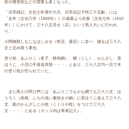
枕や撥形枕などの需要も多くなった。
「式亭雑記、文化七年庚午六月、式亭自記干時三十五齢」には
「去年［文化六年（1809年）］の歳暮より此春［文化七年（1810
年）］にかけて、三十八文見せ（店）という商人大いに行われ
り。
小間物類しなじなほしみせ（乾店、露店）に並べ、価をば三十八
文と定め商う事也。
塗り枕、あぶりこ（炙子、餅焼網）、櫛（くし）、かんざし、茶
ほうじ、小児の手遊道具類・・・」とあり、三十八文均一店で木
の塗り枕が売られていた。
また商人の呼び声には「あぶりこでもかな網でも三十八文、ほ
うろく（焙烙、ふちの浅い素焼きの鍋）に茶ほうじ添えて三十八
文、銀のかんざしに小枕（くくり小枕）をつけて三十八
文・・・」とある（カッコ内は筆者記入）。