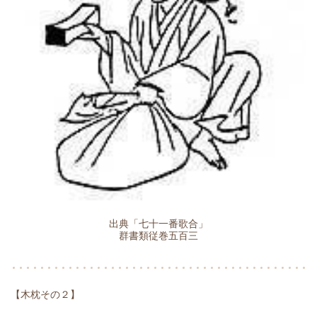
出典「七十一番歌合」
群書類従巻五百三
【木枕その２】