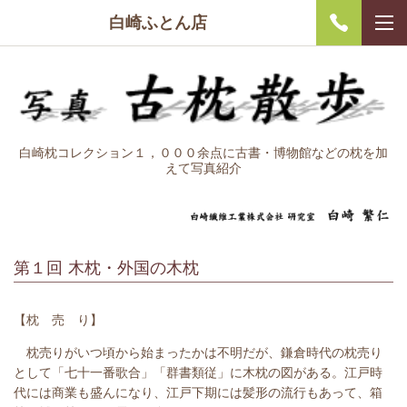
白崎ふとん店
白崎枕コレクション１，０００余点に古書・博物館などの枕を加
えて写真紹介
第１回 木枕・外国の木枕
【枕 売 り】
枕売りがいつ頃から始まったかは不明だが、鎌倉時代の枕売り
として「七十一番歌合」「群書類従」に木枕の図がある。江戸時
代には商業も盛んになり、江戸下期には髪形の流行もあって、箱