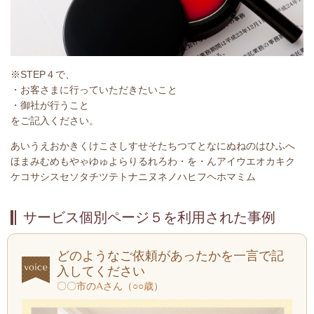
※STEP４で、
・お客さまに行っていただきたいこと
・御社が行うこと
をご記入ください。
あいうえおかきくけこさしすせそたちつてとなにぬねのはひふへ
ほまみむめもやゃゆゅよらりるれろわ・を・んアイウエオカキク
ケコサシスセソタチツテトナニヌネノハヒフヘホマミム
サービス個別ページ５を利用された事例
どのようなご依頼があったかを一言で記
入してください
〇〇市のAさん（○○歳）