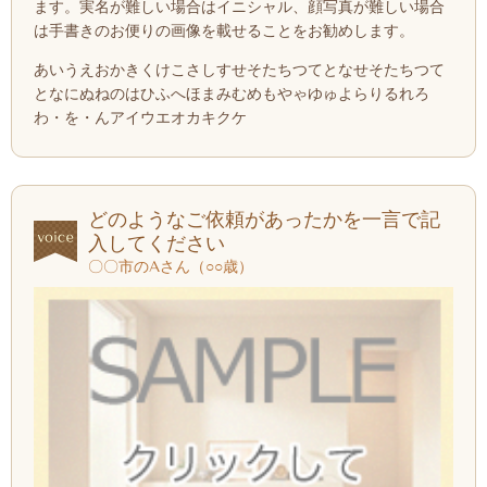
ます。実名が難しい場合はイニシャル、顔写真が難しい場合
は手書きのお便りの画像を載せることをお勧めします。
あいうえおかきくけこさしすせそたちつてとなせそたちつて
となにぬねのはひふへほまみむめもやゃゆゅよらりるれろ
わ・を・んアイウエオカキクケ
どのようなご依頼があったかを一言で記
入してください
〇〇市のAさん（○○歳）