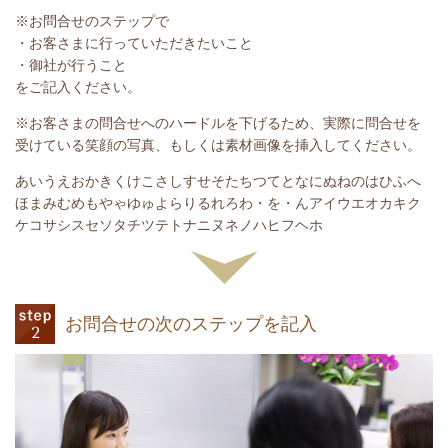
※お問合せのステップで
・お客さまに行っていただきたいこと
・御社が行うこと
をご記入ください。
※お客さまの問合せへのハードルを下げるため、実際に問合せを
受けている笑顔の写真、もしくは素材画像を挿入してください。
あいうえおかきくけこさしすせそたちつてとなにぬねのはひふへ
ほまみむめもやゃゆゅよらりるれろわ・を・んアイウエオカキク
ケコサシスセソタチツテトナニヌネノハヒフヘホ
お問合せの次のステップを記入