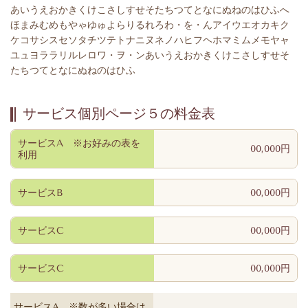
あいうえおかきくけこさしすせそたちつてとなにぬねのはひふへ
ほまみむめもやゃゆゅよらりるれろわ・を・んアイウエオカキク
ケコサシスセソタチツテトナニヌネノハヒフヘホマミムメモヤャ
ユュヨララリルレロワ・ヲ・ンあいうえおかきくけこさしすせそ
たちつてとなにぬねのはひふ
サービス個別ページ５の料金表
サービスA ※お好みの表を
00,000円
利用
サービスB
00,000円
サービスC
00,000円
サービスC
00,000円
サービスA ※数が多い場合は