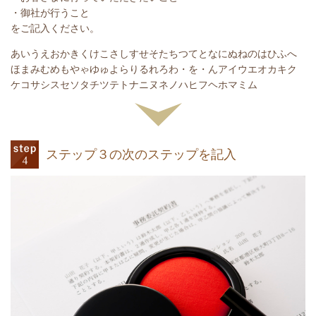
・御社が行うこと
をご記入ください。
あいうえおかきくけこさしすせそたちつてとなにぬねのはひふへ
ほまみむめもやゃゆゅよらりるれろわ・を・んアイウエオカキク
ケコサシスセソタチツテトナニヌネノハヒフヘホマミム
ステップ３の次のステップを記入