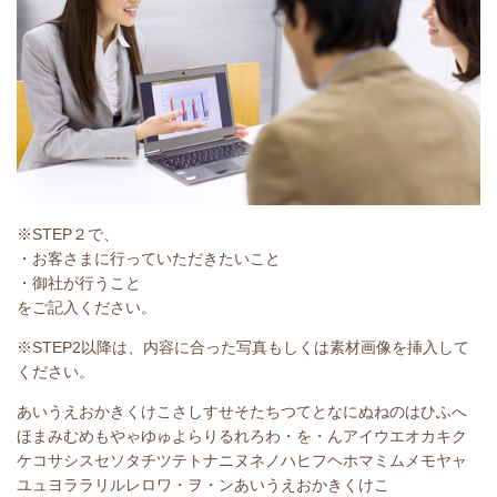
※STEP２で、
・お客さまに行っていただきたいこと
・御社が行うこと
をご記入ください。
※STEP2以降は、内容に合った写真もしくは素材画像を挿入して
ください。
あいうえおかきくけこさしすせそたちつてとなにぬねのはひふへ
ほまみむめもやゃゆゅよらりるれろわ・を・んアイウエオカキク
ケコサシスセソタチツテトナニヌネノハヒフヘホマミムメモヤャ
ユュヨララリルレロワ・ヲ・ンあいうえおかきくけこ