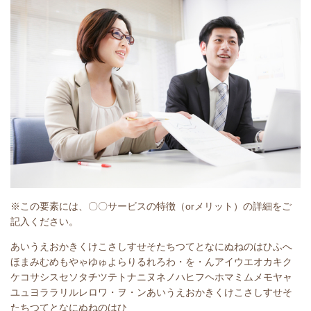
※この要素には、〇〇サービスの特徴（orメリット）の詳細をご
記入ください。
あいうえおかきくけこさしすせそたちつてとなにぬねのはひふへ
ほまみむめもやゃゆゅよらりるれろわ・を・んアイウエオカキク
ケコサシスセソタチツテトナニヌネノハヒフヘホマミムメモヤャ
ユュヨララリルレロワ・ヲ・ンあいうえおかきくけこさしすせそ
たちつてとなにぬねのはひ