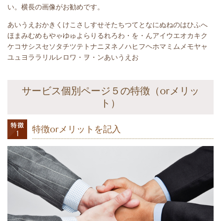
い。横長の画像がお勧めです。
あいうえおかきくけこさしすせそたちつてとなにぬねのはひふへ
ほまみむめもやゃゆゅよらりるれろわ・を・んアイウエオカキク
ケコサシスセソタチツテトナニヌネノハヒフヘホマミムメモヤャ
ユュヨララリルレロワ・ヲ・ンあいうえお
サービス個別ページ５の特徴（orメリッ
ト）
特徴orメリットを記入