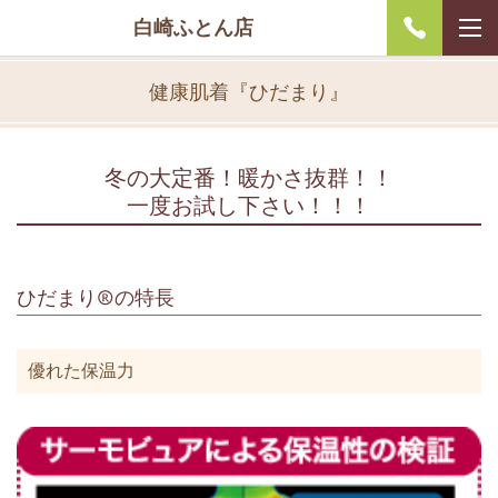
白崎ふとん店
健康肌着『ひだまり』
冬の大定番！暖かさ抜群！！
一度お試し下さい！！！
ひだまり®の特長
優れた保温力