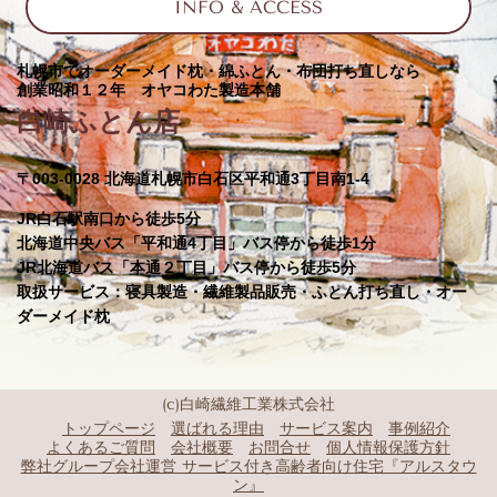
INFO & ACCESS
札幌市でオーダーメイド枕・綿ふとん・布団打ち直しなら
創業昭和１２年 オヤコわた製造本舗
白崎ふとん店
〒003-0028 北海道札幌市白石区平和通3丁目南1-4
JR白石駅南口から徒歩5分
北海道中央バス「平和通4丁目」バス停から徒歩1分
JR北海道バス「本通２丁目」バス停から徒歩5分
取扱サービス：寝具製造・繊維製品販売・ふとん打ち直し・オー
ダーメイド枕
(c)白崎繊維工業株式会社
トップページ
選ばれる理由
サービス案内
事例紹介
よくあるご質問
会社概要
お問合せ
個人情報保護方針
弊社グループ会社運営 サービス付き高齢者向け住宅『アルスタウ
ン』