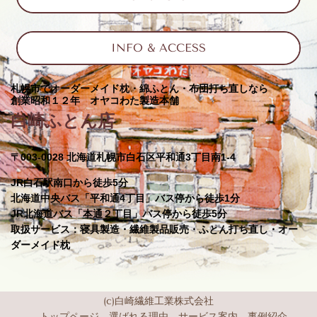
INFO & ACCESS
札幌市でオーダーメイド枕・綿ふとん・布団打ち直しなら
創業昭和１２年 オヤコわた製造本舗
白崎ふとん店
〒003-0028 北海道札幌市白石区平和通3丁目南1-4
JR白石駅南口から徒歩5分
北海道中央バス「平和通4丁目」バス停から徒歩1分
JR北海道バス「本通２丁目」バス停から徒歩5分
取扱サービス：寝具製造・繊維製品販売・ふとん打ち直し・オー
ダーメイド枕
(c)白崎繊維工業株式会社
トップページ
選ばれる理由
サービス案内
事例紹介